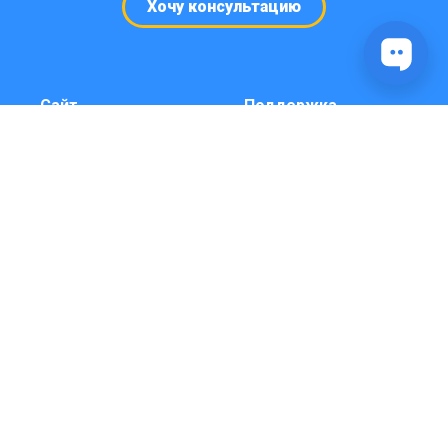
Хочу консультацию
Сайт
Поддержка
Кейсы и примеры
Консультация и
чат-ботов
боты под ключ
Телеграм
Выбрать время
Карта сайта
консультации
(звонка)
Справка
Видео инструкции
YouTube
Платформа
Личный кабинет
Вход через бота