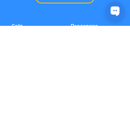
Сайт
Поддержка
Кейсы и примеры
Консультация и
чат-ботов
боты под ключ
Телеграм
Выбрать время
Карта сайта
консультации
(звонка)
Справка
Видео инструкции
YouTube
Платформа
Личный кабинет
Вход через бота