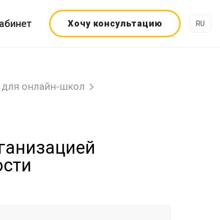
абинет
Хочу консультацию
RU
для онлайн-школ
рганизацией
ости