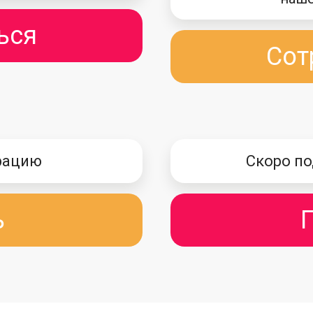
ься
Сот
рацию
Скоро по
ь