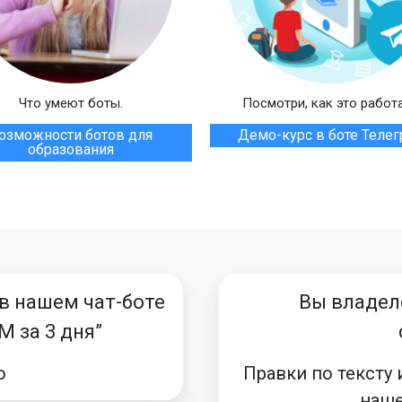
Что умеют боты.
Посмотри, как это работа
озможности ботов для
Демо-курс в боте Теле
образования
 в нашем чат-боте
Вы владел
M за 3 дня”
о
Правки по тексту 
наше