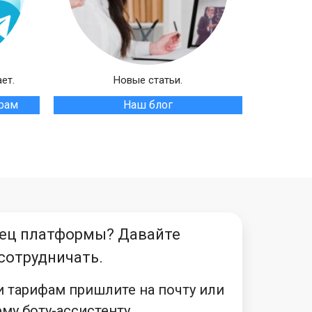
ет.
Новые статьи.
грам
Наш блог
ец платформы? Давайте
сотрудничать.
и тарифам пришлите на почту или
му боту-ассистенту.