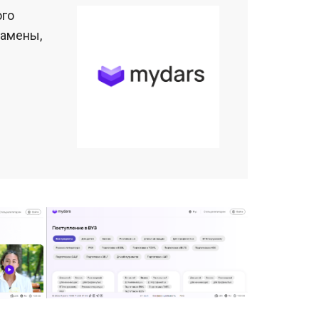
ого
замены,