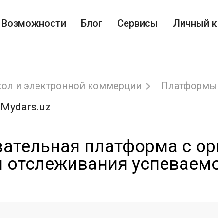
Возможности
Блог
Сервисы
Личный к
кол и электронной коммерции
Платформы 
 Mydars.uz
вательная платформа с о
и отслеживания успеваем