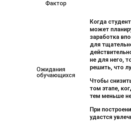
Фактор
Когда студент
может планир
заработка впо
для тщательно
действительно
не для него, 
решить, что л
Ожидания
обучающихся
Чтобы снизить
том этапе, ко
тем меньше н
При построени
удастся увлеч