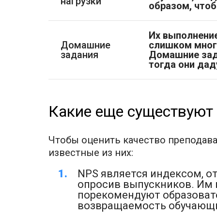
нагрузки
образом, чтоб
Их выполнение
Домашние
слишком много
задания
Домашние зад
тогда они да
Какие еще существуют
Чтобы оценить качество преподаван
известные из них:
NPS является индексом, о
опросив выпускников. Им п
порекомендуют образоват
возвращаемость обучающи