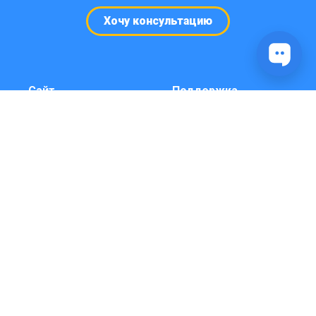
Хочу консультацию
Сайт
Поддержка
Кейсы и примеры
Консультация и
чат-ботов
боты под ключ
Телеграм
Выбрать время
Карта сайта
консультации
(звонка)
Справка
Видео инструкции
YouTube
Платформа
Личный кабинет
Вход через бота