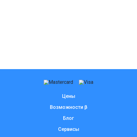
Цены
Возможности β
Блог
Сервисы