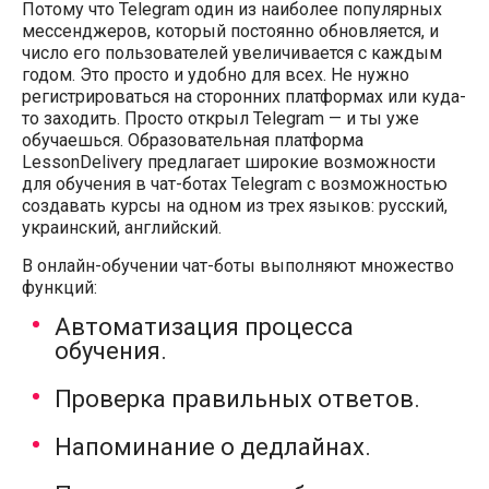
Потому что Telegram один из наиболее популярных
мессенджеров, который постоянно обновляется, и
число его пользователей увеличивается с каждым
годом. Это просто и удобно для всех. Не нужно
регистрироваться на сторонних платформах или куда-
то заходить. Просто открыл Telegram — и ты уже
обучаешься. Образовательная платформа
LessonDelivery предлагает широкие возможности
для обучения в чат-ботах Telegram с возможностью
создавать курсы на одном из трех языков: русский,
украинский, английский.
В онлайн-обучении чат-боты выполняют множество
функций:
Автоматизация процесса
обучения.
Проверка правильных ответов.
Напоминание о дедлайнах.