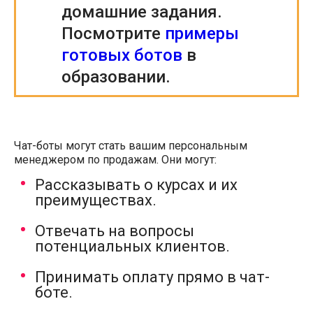
домашние задания.
Посмотрите
примеры
готовых ботов
в
образовании.
Чат-боты могут стать вашим персональным
менеджером по продажам. Они могут:
Рассказывать о курсах и их
преимуществах.
Отвечать на вопросы
потенциальных клиентов.
Принимать оплату прямо в чат-
боте.