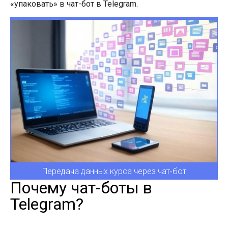
«упаковать» в чат-бот в Telegram.
Передача данных курса через чат-бот
Почему чат-боты в
Telegram?