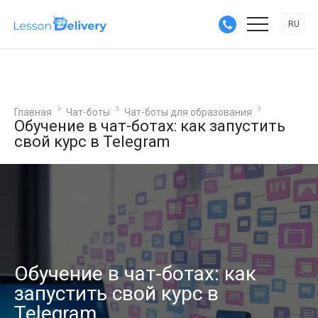
RU
Главная
Чат-боты
Чат-боты для образования
Обучение в чат-ботах: как запустить
свой курс в Telegram
Обучение в чат-ботах: как
запустить свой курс в
Telegram