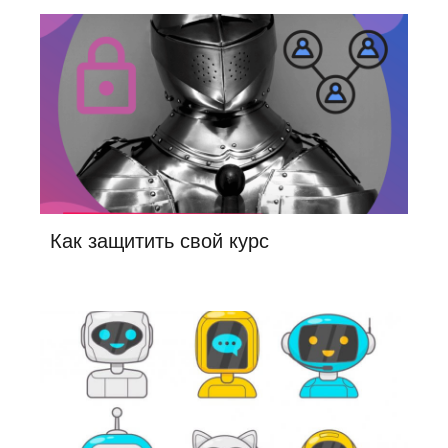
Как защитить свой курс