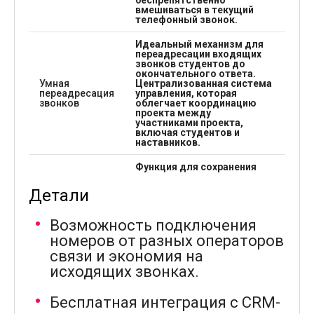
беспрепятственно
вмешиваться в текущий
телефонный звонок.
Идеальный механизм для
переадресации входящих
звонков студентов до
окончательного ответа.
Умная
Централизованная система
переадресация
управления, которая
звонков
облегчает координацию
проекта между
участниками проекта,
включая студентов и
наставников.
Функция для сохранения
завершенных звонков,
Запись
которые оцениваются
Детали
звонков
позже. Записи доступны
для прослушивания и
последующего анализа.
Возможность подключения
номеров от разных операторов
Если преподаватель
связи и экономия на
занят, то необходимо
исходящих звонках.
оставить голосовое
сообщение на
телефоне, которое
Бесплатная интеграция с CRM-
будет отправлено по