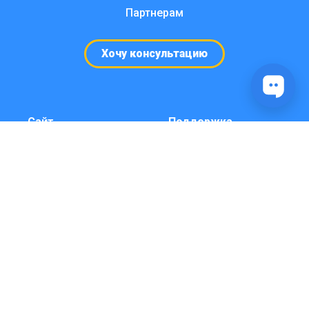
Партнерам
Хочу консультацию
Сайт
Поддержка
Кейсы и примеры
Консультация и
чат-ботов
боты под ключ
Телеграм
Выбрать время
Карта сайта
консультации
(звонка)
Справка
Видео инструкции
YouTube
Платформа
Личный кабинет