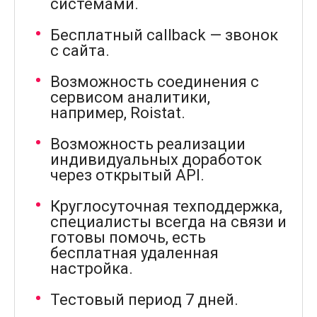
системами.
электронной почте в
виде
Голосовая
Бесплатный callback — звонок
почта
аудиофайла. Аналитика
с сайта.
звонков предполагает
возможность
Возможность соединения с
отслеживания и
сервисом аналитики,
измерения данных,
например, Roistat.
связанных с
телефонными услугами.
Возможность реализации
индивидуальных доработок
Можно записывать и
через открытый API.
воспроизводить
стандартные
Музыка в
Круглосуточная техподдержка,
режиме
музыкальные мелодии
ожидания
специалисты всегда на связи и
для абонентов во время
готовы помочь, есть
удержания вызовов.
бесплатная удаленная
настройка.
Тестовый период 7 дней.