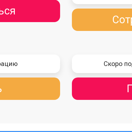
ься
Сот
рацию
Скоро по
ь