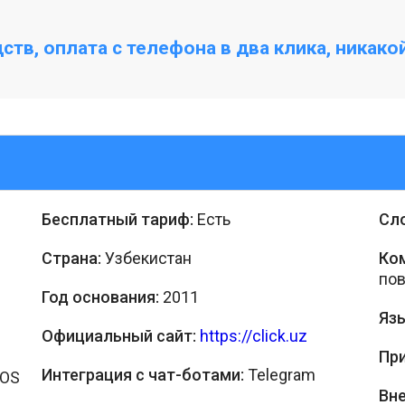
тв, оплата с телефона в два клика, никако
Бесплатный тариф:
Есть
Сл
Страна:
Узбекистан
Ко
по
Год основания:
2011
Язы
Официальный сайт:
https://click.uz
Пр
Интеграция с чат-ботами:
Telegram
 OS
Вн