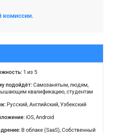
й комиссии.
ожность:
1 из 5
му подойдёт:
Самозанятым, людям,
вышающим квалификацию, студентам
к:
Русский, Английский, Узбекский
иложение:
iOS, Android
едрение:
В облаке (SaaS), Собственный