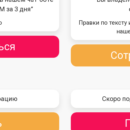
M за 3 дня”
о
Правки по тексту 
наше
ься
Сот
рацию
Скоро по
ь