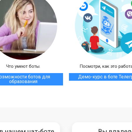
Что умеют боты.
Посмотри, как это работа
озможности ботов для
Демо-курс в боте Теле
образования
 в нашем чат-боте
Вы владел