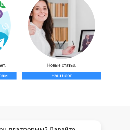
ет.
Новые статьи.
грам
Наш блог
ец платформы? Давайте