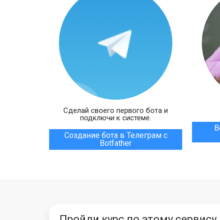
Сделай своего первого бота и
подключи к системе.
В
Создание бота в Телеграм с
Botfather
Пройди курс по этому сервису