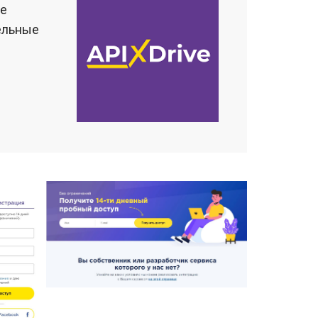
не
ельные