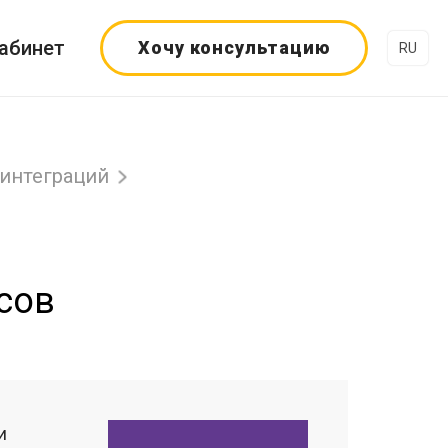
абинет
Хочу консультацию
RU
 интеграций
исов
и