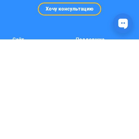
Хочу консультацию
Сайт
Поддержка
Кейсы и примеры
Консультация и
чат-ботов
боты под ключ
Телеграм
Выбрать время
Карта сайта
консультации
(звонка)
Справка
Видео инструкции
YouTube
Платформа
Личный кабинет
Вход через бота