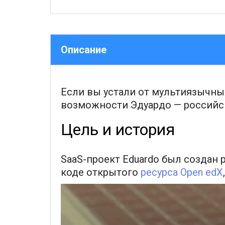
Описание
Если вы устали от мультиязычных
возможности Эдуардо — российск
Цель и история
SaaS-проект Eduardo был создан 
коде открытого
ресурса Open edX