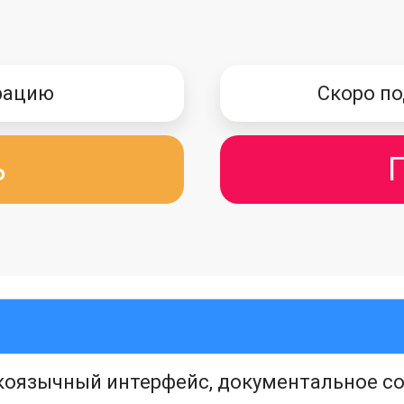
рацию
Скоро по
ь
скоязычный интерфейс, документальное с