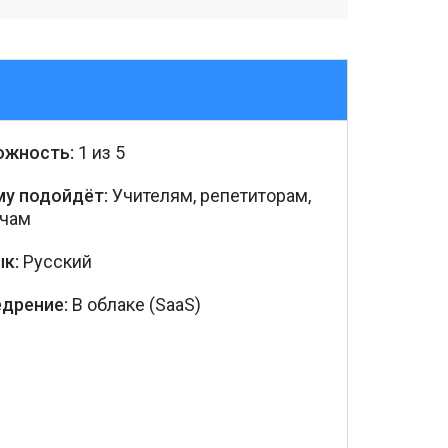
ожность:
1 из 5
му подойдёт:
Учителям, репетиторам,
учам
к:
Русский
едрение:
В облаке (SaaS)