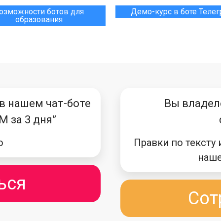
озможности ботов для
Демо-курс в боте Теле
образования
 в нашем чат-боте
Вы владел
M за 3 дня”
о
Правки по тексту 
наше
ься
Сот