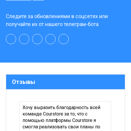
Следите за обновлениями в соцсетях или
получайте их от нашего телеграм-бота
Отзывы
отает
Хочу выразить благодарность всей
Я дол
команде Courstore за то, что с
для с
е
помощью платформы Courstore я
была 
смогла реализовать свои планы по
тариф