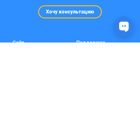
Хочу консультацию
Сайт
Поддержка
Кейсы и примеры
Консультация и
чат-ботов
боты под ключ
Телеграм
Выбрать время
Карта сайта
консультации
(звонка)
Справка
Видео инструкции
YouTube
Платформа
Личный кабинет
Вход через бота