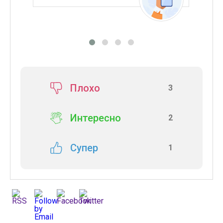
Моби
Плохо
3
Интересно
2
Супер
1