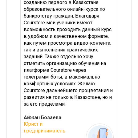
сами.
созданию первого в Казахстане
Также
ылка
образовательного онлайн-курса по
люди 
ь
банкротству граждан. Благодаря
урока
ющий
Courstore мои ученики имеют
допол
ливала
возможность проходить данный курс
посто
а,
в удобном и качественном формате,
платф
ор что
как путем просмотра видео-контента,
через
вное
так и выполнения практических
удобн
заданий. Также отдельно хочу
всегд
отметить организацию обучения на
экспе
платформе Courstore через
время
телеграмм-боты, в максимально
польз
комфортных условиях. Желаю
время
Courstore дальнейшего процветания и
возмо
развития не только в Казахстане, но и
же те
за его пределами.
очень
уровн
Айжан Бозаева
интег
Юрист и
прода
предприниматель
Куан